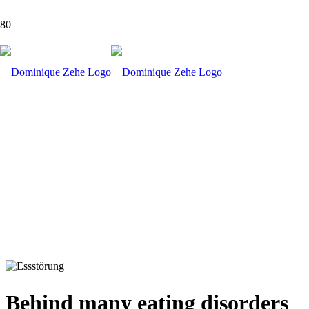
Essstörungen
Behind many eating disorders