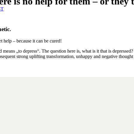
e is no help for them – or they t
ST
etic.
t help – because it can be cured!
means „to depress“. The question here is, what is it that is depressed?
ubsequent strong uplifting transformation, unhappy and negative thought 