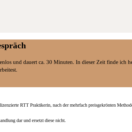
espräch
stenlos und dauert ca. 30 Minuten. In dieser Zeit finde ic
beitest.
 lizenzierte RTT Praktikerin, nach der mehrfach preisgekrönten Method
ndlung dar und ersetzt diese nicht.